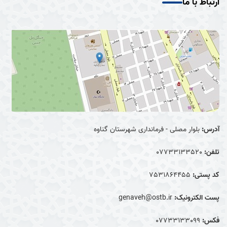
ارتباط با ما
آدرس:
بلوار مصلی - فرمانداری شهرستان گناوه
تلفن:
07733133520
کد پستی:
7531864455
پست الکترونیک:
genaveh@ostb.ir
فکس:
07733133099