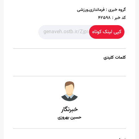
گروه خبری :
فرمانداری,ورزشی
کد خبر :
42598
کپی لینک کوتاه
کلمات کلیدی
خبرنگار
حسین بهروزی