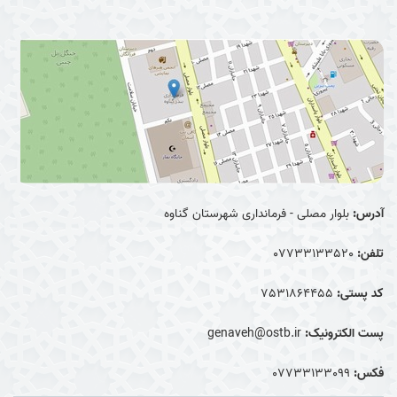
آدرس:
بلوار مصلی - فرمانداری شهرستان گناوه
تلفن:
07733133520
کد پستی:
7531864455
پست الکترونیک:
genaveh@ostb.ir
فکس:
07733133099